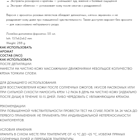
→ Экстракты розмарина и крапивы — уменьшают зуд, жжение и болевые ощущения
→ Экстракт облепихи — успокаивает кожу после ожогов и раздражений
Версия с ароматом розовых лепестков обладает деликатным, мягким звучанием и не
раздражает кожу даже при повышенной чувствительности. Также доступен вариант без аромата
— для максимально нейтрального ухода.
Линейка дополнена форматом 50 мл.
lwh: 157x62x62 mm
Weight: 288 g
КАК ИСПОЛЬЗОВАТЬ
АРОМАТ
СОСТАВ (INCI)
КАК ИСПОЛЬЗОВАТЬ
ПОСЛЕ ДЕПИЛЯЦИИ:
НАНЕСТИ НА ЧИСТУЮ КОЖУ МАССАЖНЫМИ ДВИЖЕНИЯМИ НЕБОЛЬШОЕ КОЛИЧЕСТВО
КРЕМА ТОНКИМ СЛОЕМ.
ДЛЯ ДОМАШНЕГО ИСПОЛЬЗОВАНИЯ:
ДЛЯ ВОССТАНОВЛЕНИЯ КОЖИ ПОСЛЕ СОЛНЕЧНЫХ ОЖОГОВ, УКУСОВ НАСЕКОМЫХ ИЛИ
ПРИ СИЛЬНОЙ СУХОСТИ НАНОСИТЬ КРЕМ 1-2 РАЗА В ДЕНЬ НА ЧИСТУЮ КОЖУ (ИДЕАЛЬНО
ПОСЛЕ ДУША) В ТЕЧЕНИЕ 10-15 ДНЕЙ. ЛИБО ЧЕРЕДОВАТЬ С УВЛАЖНЯЮЩИМ КРЕМОМ.
РЕКОМЕНДАЦИИ:
ПРИ ПОВЫШЕННОЙ ЧУВСТВИТЕЛЬНОСТИ ПРОВЕСТИ ТЕСТ НА СГИБЕ ЛОКТЯ ЗА 24 ЧАСА ДО
ПЕРВОГО ПРИМЕНЕНИЯ. НЕ ПРИМЕНЯТЬ ПРИ ИНДИВИДУАЛЬНОЙ НЕПЕРЕНОСИМОСТИ
КОМПОНЕНТОВ.
УСЛОВИЯ ХРАНЕНИЯ:
ХРАНИТЬ В СУХОМ МЕСТЕ ПРИ ТЕМПЕРАТУРЕ ОТ +5 °C ДО +25 °C, ИЗБЕГАЯ ПРЯМЫХ
СОЛНЕЧНЫХ ЛУЧЕЙ И ПЕРЕПАДОВ ТЕМПЕРАТУРЫ.