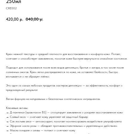
250мл
CRE002
420,00
р.
840,00
р.
Купить
Крем нежной текстуры и средней плотности для восстановления и комфорта кожи. Питает,
смягчает и способствует заживлению, помогая коже быстрее вернуться в спокойное состояние.
Подходит для использования после всех видов депиляции, бритья и загара, в том числе после
солнечных ожогов. Крем легко распределяется по коже, не оставляет белёсости, быстро
впитывается и не образует плёнки.
Это один из самых любимых продуктов мастеров депиляции — за эффективность, комфорт и
предсказуемый результат.
Веган-формула на натуральных и безопасных синтетических ингредиентах.
Ключевые активы:
→ Д-пантенол (провитамин B5) — стимулирует заживление и ускоряет восстановление кожи
→ Соевый воск — смягчает кожу, укрепляет её защитный барьер
→ Сок листьев алоэ — антиоксидант, помогает компенсировать воздействие ультрафиолета
→ Эфирное масло розы — обладает противовоспалительным и укрепляющим действием
→ Масла миндаля и оливы — питают и смягчают кожу