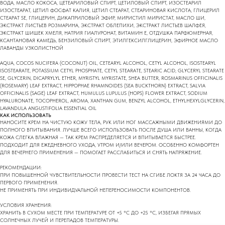
ВОДА, МАСЛО КОКОСА, ЦЕТЕАРИЛОВЫЙ СПИРТ, ЦЕТИЛОВЫЙ СПИРТ, ИЗОСТЕАРИЛ
ИЗОСТЕАРАТ, ЦЕТИЛ ФОСФАТ КАЛИЯ, ЦЕТИЛ СТЕАРАТ, СТЕАРИНОВАЯ КИСЛОТА, ГЛИЦЕРИЛ
СТЕАРАТ SE, ГЛИЦЕРИН, ДИКАПРИЛОВЫЙ ЭФИР, МИРИСТИЛ МИРИСТАТ, МАСЛО ШИ,
ЭКСТРАКТ ЛИСТЬЕВ РОЗМАРИНА, ЭКСТРАКТ ОБЛЕПИХИ, ЭКСТРАКТ ЛИСТЬЕВ ШАЛФЕЯ,
ЭКСТРАКТ ШИШЕК ХМЕЛЯ, НАТРИЯ ГИАЛУРОНАТ, ВИТАМИН Е, ОТДУШКА ПАРФЮМЕРНАЯ,
КСАНТАНОВАЯ КАМЕДЬ, БЕНЗИЛОВЫЙ СПИРТ, ЭТИЛГЕКСИЛГЛИЦЕРИН, ЭФИРНОЕ МАСЛО
ЛАВАНДЫ УЗКОЛИСТНОЙ
AQUA, COCOS NUCIFERA (COCONUT) OIL, CETEARYL ALCOHOL, CETYL ALCOHOL, ISOSTEARYL
ISOSTEARATE, POTASSIUM CETYL PHOSPHATE, CETYL STEARATE, STEARIC ACID, GLYCERYL STEARATE
SE, GLYCERIN, DICAPRYLYL ETHER, MYRISTYL MYRISTATE, SHEA BUTTER, ROSMARINUS OFFICINALIS
(ROSEMARY) LEAF EXTRACT, HIPPOPHAE RHAMNOIDES (SEA BUCKTHORN) EXTRACT, SALVIA
OFFICINALIS (SAGE) LEAF EXTRACT, HUMULUS LUPULUS (HOPS) FLOWER EXTRACT, SODIUM
HYALURONATE, TOCOPHEROL, AROMA, XANTHAN GUM, BENZYL ALCOHOL, ETHYLHEXYLGLYCERIN,
LAVANDULA ANGUSTIFOLIA ESSENTIAL OIL
КАК ИСПОЛЬЗОВАТЬ
НАНОСИТЕ КРЕМ НА ЧИСТУЮ КОЖУ ТЕЛА, РУК ИЛИ НОГ МАССАЖНЫМИ ДВИЖЕНИЯМИ ДО
ПОЛНОГО ВПИТЫВАНИЯ. ЛУЧШЕ ВСЕГО ИСПОЛЬЗОВАТЬ ПОСЛЕ ДУША ИЛИ ВАННЫ, КОГДА
КОЖА СЛЕГКА ВЛАЖНАЯ — ТАК КРЕМ РАСПРЕДЕЛЯЕТСЯ И ВПИТЫВАЕТСЯ БЫСТРЕЕ.
ПОДХОДИТ ДЛЯ ЕЖЕДНЕВНОГО УХОДА, УТРОМ И/ИЛИ ВЕЧЕРОМ. ОСОБЕННО КОМФОРТЕН
ДЛЯ ВЕЧЕРНЕГО ПРИМЕНЕНИЯ — ПОМОГАЕТ РАССЛАБИТЬСЯ И СНЯТЬ НАПРЯЖЕНИЕ.
РЕКОМЕНДАЦИИ:
ПРИ ПОВЫШЕННОЙ ЧУВСТВИТЕЛЬНОСТИ ПРОВЕСТИ ТЕСТ НА СГИБЕ ЛОКТЯ ЗА 24 ЧАСА ДО
ПЕРВОГО ПРИМЕНЕНИЯ.
НЕ ПРИМЕНЯТЬ ПРИ ИНДИВИДУАЛЬНОЙ НЕПЕРЕНОСИМОСТИ КОМПОНЕНТОВ.
УСЛОВИЯ ХРАНЕНИЯ:
ХРАНИТЬ В СУХОМ МЕСТЕ ПРИ ТЕМПЕРАТУРЕ ОТ +5 °C ДО +25 °C, ИЗБЕГАЯ ПРЯМЫХ
СОЛНЕЧНЫХ ЛУЧЕЙ И ПЕРЕПАДОВ ТЕМПЕРАТУРЫ.