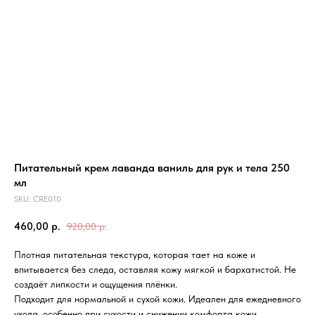
Питательный крем лаванда ваниль для рук и тела 250
мл
SKU:
CRE010
460,00
р.
920,00
р.
Плотная питательная текстура, которая тает на коже и
впитывается без следа, оставляя кожу мягкой и бархатистой. Не
создаёт липкости и ощущения плёнки.
Подходит для нормальной и сухой кожи. Идеален для ежедневного
ухода, особенно при сухости и снижении комфорта кожи.