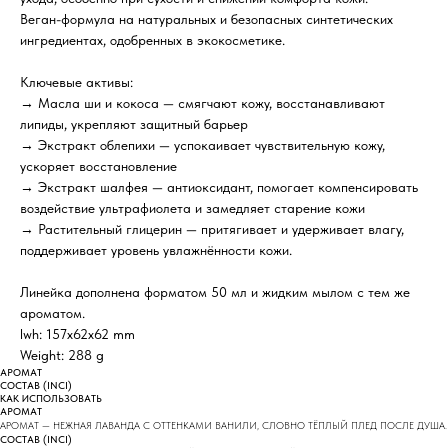
Веган-формула на натуральных и безопасных синтетических
ингредиентах, одобренных в экокосметике.
Ключевые активы:
→ Масла ши и кокоса — смягчают кожу, восстанавливают
липиды, укрепляют защитный барьер
→ Экстракт облепихи — успокаивает чувствительную кожу,
ускоряет восстановление
→ Экстракт шалфея — антиоксидант, помогает компенсировать
воздействие ультрафиолета и замедляет старение кожи
→ Растительный глицерин — притягивает и удерживает влагу,
поддерживает уровень увлажнённости кожи.
Линейка дополнена форматом 50 мл и жидким мылом с тем же
ароматом.
lwh: 157x62x62 mm
Weight: 288 g
АРОМАТ
СОСТАВ (INCI)
КАК ИСПОЛЬЗОВАТЬ
АРОМАТ
АРОМАТ — НЕЖНАЯ ЛАВАНДА С ОТТЕНКАМИ ВАНИЛИ, СЛОВНО ТЁПЛЫЙ ПЛЕД ПОСЛЕ ДУША.
СОСТАВ (INCI)