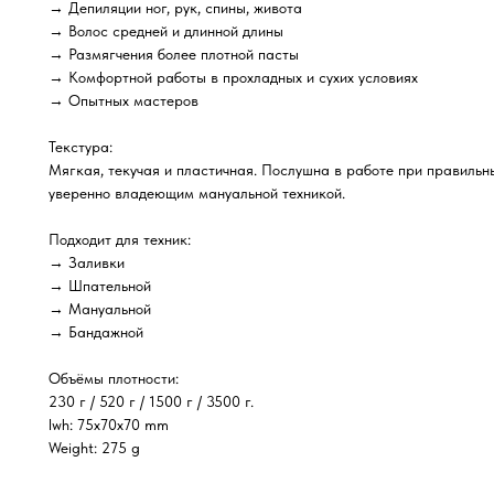
→ Депиляции ног, рук, спины, живота
→ Волос средней и длинной длины
→ Размягчения более плотной пасты
→ Комфортной работы в прохладных и сухих условиях
→ Опытных мастеров
Текстура:
Мягкая, текучая и пластичная. Послушна в работе при правильны
уверенно владеющим мануальной техникой.
Подходит для техник:
→ Заливки
→ Шпательной
→ Мануальной
→ Бандажной
Объёмы плотности:
230 г / 520 г / 1500 г / 3500 г.
lwh: 75x70x70 mm
Weight: 275 g