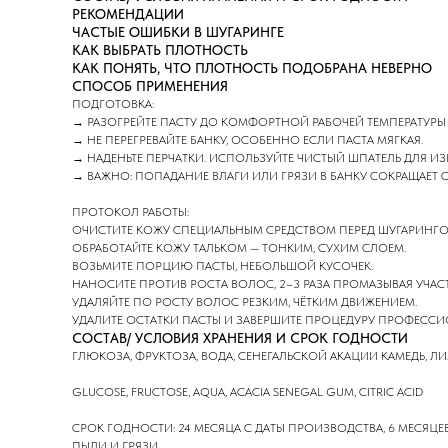
РЕКОМЕНДАЦИИ
ЧАСТЫЕ ОШИБКИ В ШУГАРИНГЕ
КАК ВЫБРАТЬ ПЛОТНОСТЬ
КАК ПОНЯТЬ, ЧТО ПЛОТНОСТЬ ПОДОБРАНА НЕВЕРНО
СПОСОБ ПРИМЕНЕНИЯ
ПОДГОТОВКА:
→ РАЗОГРЕЙТЕ ПАСТУ ДО КОМФОРТНОЙ РАБОЧЕЙ ТЕМПЕРАТУРЫ
→ НЕ ПЕРЕГРЕВАЙТЕ БАНКУ, ОСОБЕННО ЕСЛИ ПАСТА МЯГКАЯ.
→ НАДЕНЬТЕ ПЕРЧАТКИ. ИСПОЛЬЗУЙТЕ ЧИСТЫЙ ШПАТЕЛЬ ДЛЯ ИЗ
→ ВАЖНО: ПОПАДАНИЕ ВЛАГИ ИЛИ ГРЯЗИ В БАНКУ СОКРАЩАЕТ 
ПРОТОКОЛ РАБОТЫ:
ОЧИСТИТЕ КОЖУ СПЕЦИАЛЬНЫМ СРЕДСТВОМ ПЕРЕД ШУГАРИНГОМ
ОБРАБОТАЙТЕ КОЖУ ТАЛЬКОМ — ТОНКИМ, СУХИМ СЛОЕМ.
ВОЗЬМИТЕ ПОРЦИЮ ПАСТЫ, НЕБОЛЬШОЙ КУСОЧЕК.
НАНОСИТЕ ПРОТИВ РОСТА ВОЛОС, 2–3 РАЗА ПРОМАЗЫВАЯ УЧАС
УДАЛЯЙТЕ ПО РОСТУ ВОЛОС РЕЗКИМ, ЧЁТКИМ ДВИЖЕНИЕМ.
УДАЛИТЕ ОСТАТКИ ПАСТЫ И ЗАВЕРШИТЕ ПРОЦЕДУРУ ПРОФЕСС
СОСТАВ/ УСЛОВИЯ ХРАНЕНИЯ И СРОК ГОДНОСТИ
ГЛЮКОЗА, ФРУКТОЗА, ВОДА, СЕНЕГАЛЬСКОЙ АКАЦИИ КАМЕДЬ, 
GLUCOSE, FRUCTOSE, AQUA, ACACIA SENEGAL GUM, CITRIC ACID
СРОК ГОДНОСТИ: 24 МЕСЯЦА С ДАТЫ ПРОИЗВОДСТВА, 6 МЕСЯЦЕВ
ПЫЛИ И ГРЯЗИ.