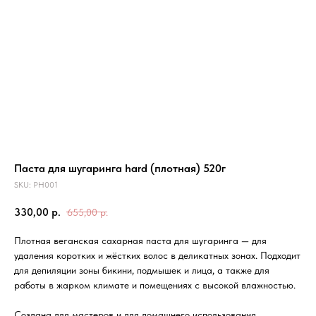
Паста для шугаринга hard (плотная) 520г
SKU:
PH001
330,00
р.
655,00
р.
Плотная веганская сахарная паста для шугаринга — для
удаления коротких и жёстких волос в деликатных зонах. Подходит
для депиляции зоны бикини, подмышек и лица, а также для
работы в жарком климате и помещениях с высокой влажностью.
Создана для мастеров и для домашнего использования.