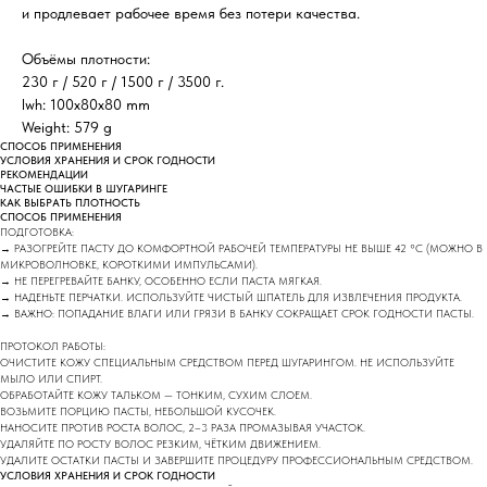
и продлевает рабочее время без потери качества.
Объёмы плотности:
230 г / 520 г / 1500 г / 3500 г.
lwh: 100x80x80 mm
Weight: 579 g
СПОСОБ ПРИМЕНЕНИЯ
УСЛОВИЯ ХРАНЕНИЯ И СРОК ГОДНОСТИ
РЕКОМЕНДАЦИИ
ЧАСТЫЕ ОШИБКИ В ШУГАРИНГЕ
КАК ВЫБРАТЬ ПЛОТНОСТЬ
СПОСОБ ПРИМЕНЕНИЯ
ПОДГОТОВКА:
→ РАЗОГРЕЙТЕ ПАСТУ ДО КОМФОРТНОЙ РАБОЧЕЙ ТЕМПЕРАТУРЫ НЕ ВЫШЕ 42 °C (МОЖНО В
МИКРОВОЛНОВКЕ, КОРОТКИМИ ИМПУЛЬСАМИ).
→ НЕ ПЕРЕГРЕВАЙТЕ БАНКУ, ОСОБЕННО ЕСЛИ ПАСТА МЯГКАЯ.
→ НАДЕНЬТЕ ПЕРЧАТКИ. ИСПОЛЬЗУЙТЕ ЧИСТЫЙ ШПАТЕЛЬ ДЛЯ ИЗВЛЕЧЕНИЯ ПРОДУКТА.
→ ВАЖНО: ПОПАДАНИЕ ВЛАГИ ИЛИ ГРЯЗИ В БАНКУ СОКРАЩАЕТ СРОК ГОДНОСТИ ПАСТЫ.
ПРОТОКОЛ РАБОТЫ:
ОЧИСТИТЕ КОЖУ СПЕЦИАЛЬНЫМ СРЕДСТВОМ ПЕРЕД ШУГАРИНГОМ. НЕ ИСПОЛЬЗУЙТЕ
МЫЛО ИЛИ СПИРТ.
ОБРАБОТАЙТЕ КОЖУ ТАЛЬКОМ — ТОНКИМ, СУХИМ СЛОЕМ.
ВОЗЬМИТЕ ПОРЦИЮ ПАСТЫ, НЕБОЛЬШОЙ КУСОЧЕК.
НАНОСИТЕ ПРОТИВ РОСТА ВОЛОС, 2–3 РАЗА ПРОМАЗЫВАЯ УЧАСТОК.
УДАЛЯЙТЕ ПО РОСТУ ВОЛОС РЕЗКИМ, ЧЁТКИМ ДВИЖЕНИЕМ.
УДАЛИТЕ ОСТАТКИ ПАСТЫ И ЗАВЕРШИТЕ ПРОЦЕДУРУ ПРОФЕССИОНАЛЬНЫМ СРЕДСТВОМ.
УСЛОВИЯ ХРАНЕНИЯ И СРОК ГОДНОСТИ