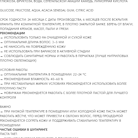
ГЛЮКОЗА, ФРУКТОЗА, ВОДА, СЕНЕГАЛЬСКОЙ АКАЦИИ КАМЕДЬ, ЛИМОННАЯ КИСЛОТА
GLUCOSE, FRUCTOSE, AQUA, ACACIA SENEGAL GUM, CITRIC ACID
СРОК ГОДНОСТИ: 24 МЕСЯЦА С ДАТЫ ПРОИЗВОДСТВА, 6 МЕСЯЦЕВ ПОСЛЕ ВСКРЫТИЯ.
ХРАНИТЬ ПРИ КОМНАТНОЙ ТЕМПЕРАТУРЕ, В ПЛОТНО ЗАКРЫТОЙ БАНКЕ. БЕРЕЧЬ ОТ ВЛАГИ,
ПОПАДАНИЯ КРЕМОВ, МАСЕЛ, ПЫЛИ И ГРЯЗИ.
РЕКОМЕНДАЦИИ
→ ИСПОЛЬЗОВАТЬ ТОЛЬКО НА ОЧИЩЕННОЙ И СУХОЙ КОЖЕ
→ ОПТИМАЛЬНАЯ ДЛИНА ВОЛОС: 3–5 ММ
→ НЕ НАНОСИТЬ НА ПОВРЕЖДЁННУЮ КОЖУ
→ НЕ ИСПОЛЬЗОВАТЬ ПРИ ВАРИКОЗЕ В АКТИВНОЙ СТАДИИ
→ СОБЛЮДАТЬ САНИТАРНЫЕ НОРМЫ И РАБОТАТЬ В ПЕРЧАТКАХ (ЛУЧШЕ НИТРИЛОВЫХ
ПЛОТНО ОБЛЕГАЮЩИХ)
УСЛОВИЯ РАБОТЫ:
→ ОПТИМАЛЬНАЯ ТЕМПЕРАТУРА В ПОМЕЩЕНИИ: 22–24 °C
→ РЕКОМЕНДУЕМАЯ ВЛАЖНОСТЬ: 40–60 %
→ ПРИ НЕСТАБИЛЬНЫХ ЖАРКИХ УСЛОВИЯХ РЕКОМЕНДУЕТСЯ ИСПОЛЬЗОВАТЬ БОЛЕЕ
ПЛОТНУЮ ПАСТУ
→ НОВИЧКАМ РЕКОМЕНДУЕТСЯ РАБОТАТЬ С БОЛЕЕ ПЛОТНОЙ ПАСТОЙ ДЛЯ ЛУЧШЕГО
КОНТРОЛЯ
ВАЖНО
→ ПРИ НИЗКОЙ ТЕМПЕРАТУРЕ В ПОМЕЩЕНИИ ИЛИ ХОЛОДНОЙ КОЖЕ ПАСТА МОЖЕТ
РАБОТАТЬ ЖЁСТЧЕ, ЧТО МОЖЕТ ПРИВЕСТИ К ОБЛОМУ ВОЛОС, ПЕРЕД ПРОЦЕДУРОЙ
РЕКОМЕНДУЕТСЯ СОГРЕТЬ КОЖУ И ПОДДЕРЖИВАТЬ СТАБИЛЬНУЮ ТЕМПЕРАТУРУ В
ПОМЕЩЕНИИ
ЧАСТЫЕ ОШИБКИ В ШУГАРИНГЕ
ПАСТА ТАЕТ: