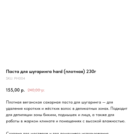
Паста для шугаринга hard (плотная) 230г
SKU:
PH004
155,00
р.
240,00
р.
Плотная веганская сахарная паста для шугаринга — для
удаления коротких и жёстких волос в деликатных зонах. Подходит
для депиляции зоны бикини, подмышек и лица, а также для
работы в жарком климате и помещениях с высокой влажностью.
Создана для мастеров и для домашнего использования.