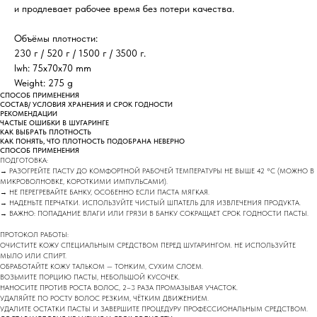
и продлевает рабочее время без потери качества.
Объёмы плотности:
230 г / 520 г / 1500 г / 3500 г.
lwh: 75x70x70 mm
Weight: 275 g
СПОСОБ ПРИМЕНЕНИЯ
СОСТАВ/ УСЛОВИЯ ХРАНЕНИЯ И СРОК ГОДНОСТИ
РЕКОМЕНДАЦИИ
ЧАСТЫЕ ОШИБКИ В ШУГАРИНГЕ
КАК ВЫБРАТЬ ПЛОТНОСТЬ
КАК ПОНЯТЬ, ЧТО ПЛОТНОСТЬ ПОДОБРАНА НЕВЕРНО
СПОСОБ ПРИМЕНЕНИЯ
ПОДГОТОВКА:
→ РАЗОГРЕЙТЕ ПАСТУ ДО КОМФОРТНОЙ РАБОЧЕЙ ТЕМПЕРАТУРЫ НЕ ВЫШЕ 42 °C (МОЖНО В
МИКРОВОЛНОВКЕ, КОРОТКИМИ ИМПУЛЬСАМИ).
→ НЕ ПЕРЕГРЕВАЙТЕ БАНКУ, ОСОБЕННО ЕСЛИ ПАСТА МЯГКАЯ.
→ НАДЕНЬТЕ ПЕРЧАТКИ. ИСПОЛЬЗУЙТЕ ЧИСТЫЙ ШПАТЕЛЬ ДЛЯ ИЗВЛЕЧЕНИЯ ПРОДУКТА.
→ ВАЖНО: ПОПАДАНИЕ ВЛАГИ ИЛИ ГРЯЗИ В БАНКУ СОКРАЩАЕТ СРОК ГОДНОСТИ ПАСТЫ.
ПРОТОКОЛ РАБОТЫ:
ОЧИСТИТЕ КОЖУ СПЕЦИАЛЬНЫМ СРЕДСТВОМ ПЕРЕД ШУГАРИНГОМ. НЕ ИСПОЛЬЗУЙТЕ
МЫЛО ИЛИ СПИРТ.
ОБРАБОТАЙТЕ КОЖУ ТАЛЬКОМ — ТОНКИМ, СУХИМ СЛОЕМ.
ВОЗЬМИТЕ ПОРЦИЮ ПАСТЫ, НЕБОЛЬШОЙ КУСОЧЕК.
НАНОСИТЕ ПРОТИВ РОСТА ВОЛОС, 2–3 РАЗА ПРОМАЗЫВАЯ УЧАСТОК.
УДАЛЯЙТЕ ПО РОСТУ ВОЛОС РЕЗКИМ, ЧЁТКИМ ДВИЖЕНИЕМ.
УДАЛИТЕ ОСТАТКИ ПАСТЫ И ЗАВЕРШИТЕ ПРОЦЕДУРУ ПРОФЕССИОНАЛЬНЫМ СРЕДСТВОМ.