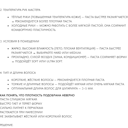
2. ТЕМПЕРАТУРА РУК МАСТЕРА
ТЁПЛЫЕ РУКИ (ПОВЫШЕННАЯ ТЕМПЕРАТУРА КОЖИ) — ПАСТА БЫСТРЕЕ РАЗМЯГЧАЕТСЯ
→ РЕКОМЕНДУЕТСЯ БОЛЕЕ ПЛОТНАЯ ПАСТА.
ХОЛОДНЫЕ РУКИ — МОЖНО РАБОТАТЬ С БОЛЕЕ МЯГКОЙ ПАСТОЙ, ОНА СОХРАНИТ
КОМФОРТНУЮ ПЛАСТИЧНОСТЬ.
3. УСЛОВИЯ В ПОМЕЩЕНИИ
ЖАРКО, ВЫСОКАЯ ВЛАЖНОСТЬ (ЛЕТО, ПЛОХАЯ ВЕНТИЛЯЦИЯ) — ПАСТА БЫСТРЕЕ
РАЗМЯГЧАЕТСЯ → ВЫБИРАЙТЕ HARD ИЛИ MEDIUM.
ПРОХЛАДНО, СУХОЙ ВОЗДУХ (ЗИМА, КОНДИЦИОНЕР) — ПАСТА СОХРАНЯЕТ ФОРМУ
→ ПОДОЙДЁТ SOFT ИЛИ ULTRA SOFT.
4. ТИП И ДЛИНА ВОЛОСА
КОРОТКИЕ, ЖЁСТКИЕ ВОЛОСЫ — РЕКОМЕНДУЕТСЯ ПЛОТНАЯ ПАСТА.
ТОНКИЕ И ДЛИННЫЕ ВОЛОСЫ — ПОДОЙДЁТ МЯГКАЯ ИЛИ ОЧЕНЬ МЯГКАЯ ПАСТА.
ОПТИМАЛЬНАЯ ДЛИНА ВОЛОС ДЛЯ ШУГАРИНГА — 3–5 ММ.
КАК ПОНЯТЬ, ЧТО ПЛОТНОСТЬ ПОДОБРАНА НЕВЕРНО
ПАСТА СЛИШКОМ МЯГКАЯ:
БЫСТРО ТАЕТ И ТЕРЯЕТ ФОРМУ
СИЛЬНО ЛИПНЕТ К ПЕРЧАТКАМ
РАСТЕКАЕТСЯ ПРИ НАНЕСЕНИИ
НЕ ЗАХВАТЫВАЕТ ЖЁСТКИЙ ИЛИ КОРОТКИЙ ВОЛОС
РЕШЕНИЕ: