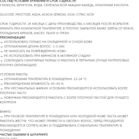
СОСТАВ/ УСЛОВИЯ ХРАНЕНИЯ И СРОК ГОДНОСТИ
ГЛЮКОЗА, ФРУКТОЗА, ВОДА, СЕНЕГАЛЬСКОЙ АКАЦИИ КАМЕДЬ, ЛИМОННАЯ КИСЛОТА
GLUCOSE, FRUCTOSE, AQUA, ACACIA SENEGAL GUM, CITRIC ACID
СРОК ГОДНОСТИ: 24 МЕСЯЦА С ДАТЫ ПРОИЗВОДСТВА, 6 МЕСЯЦЕВ ПОСЛЕ ВСКРЫТИЯ.
ХРАНИТЬ ПРИ КОМНАТНОЙ ТЕМПЕРАТУРЕ, В ПЛОТНО ЗАКРЫТОЙ БАНКЕ. БЕРЕЧЬ ОТ ВЛАГИ,
ПОПАДАНИЯ КРЕМОВ, МАСЕЛ, ПЫЛИ И ГРЯЗИ.
РЕКОМЕНДАЦИИ
→ ИСПОЛЬЗОВАТЬ ТОЛЬКО НА ОЧИЩЕННОЙ И СУХОЙ КОЖЕ
→ ОПТИМАЛЬНАЯ ДЛИНА ВОЛОС: 3–5 ММ
→ НЕ НАНОСИТЬ НА ПОВРЕЖДЁННУЮ КОЖУ
→ НЕ ИСПОЛЬЗОВАТЬ ПРИ ВАРИКОЗЕ В АКТИВНОЙ СТАДИИ
→ СОБЛЮДАТЬ САНИТАРНЫЕ НОРМЫ И РАБОТАТЬ В ПЕРЧАТКАХ (ЛУЧШЕ НИТРИЛОВЫХ
ПЛОТНО ОБЛЕГАЮЩИХ)
УСЛОВИЯ РАБОТЫ:
→ ОПТИМАЛЬНАЯ ТЕМПЕРАТУРА В ПОМЕЩЕНИИ: 22–24 °C
→ РЕКОМЕНДУЕМАЯ ВЛАЖНОСТЬ: 40–60 %
→ ПРИ НЕСТАБИЛЬНЫХ ЖАРКИХ УСЛОВИЯХ РЕКОМЕНДУЕТСЯ ИСПОЛЬЗОВАТЬ БОЛЕЕ
ПЛОТНУЮ ПАСТУ
→ НОВИЧКАМ РЕКОМЕНДУЕТСЯ РАБОТАТЬ С БОЛЕЕ ПЛОТНОЙ ПАСТОЙ ДЛЯ ЛУЧШЕГО
КОНТРОЛЯ
ВАЖНО
→ ПРИ НИЗКОЙ ТЕМПЕРАТУРЕ В ПОМЕЩЕНИИ ИЛИ ХОЛОДНОЙ КОЖЕ ПАСТА МОЖЕТ
РАБОТАТЬ ЖЁСТЧЕ, ЧТО МОЖЕТ ПРИВЕСТИ К ОБЛОМУ ВОЛОС, ПЕРЕД ПРОЦЕДУРОЙ
РЕКОМЕНДУЕТСЯ СОГРЕТЬ КОЖУ И ПОДДЕРЖИВАТЬ СТАБИЛЬНУЮ ТЕМПЕРАТУРУ В
ПОМЕЩЕНИИ
ЧАСТЫЕ ОШИБКИ В ШУГАРИНГЕ
ПАСТА ТАЕТ: