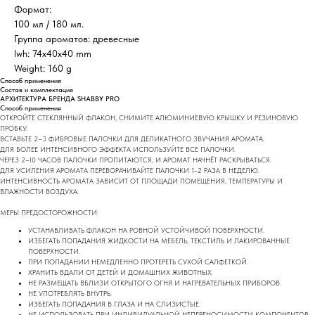
Формат:
100 мл / 180 мл.
Группа ароматов: древесные
lwh: 74x40x40 mm
Weight: 160 g
Способ применения
Состав и комплектация
АРХИТЕКТУРА БРЕНДА SHABBY PRO
Способ применения
ОТКРОЙТЕ СТЕКЛЯННЫЙ ФЛАКОН, СНИМИТЕ АЛЮМИНИЕВУЮ КРЫШКУ И РЕЗИНОВУЮ
ПРОБКУ.
ВСТАВЬТЕ 2–3 ФИБРОВЫЕ ПАЛОЧКИ ДЛЯ ДЕЛИКАТНОГО ЗВУЧАНИЯ АРОМАТА.
ДЛЯ БОЛЕЕ ИНТЕНСИВНОГО ЭФФЕКТА ИСПОЛЬЗУЙТЕ ВСЕ ПАЛОЧКИ.
ЧЕРЕЗ 2–10 ЧАСОВ ПАЛОЧКИ ПРОПИТАЮТСЯ, И АРОМАТ НАЧНЁТ РАСКРЫВАТЬСЯ.
ДЛЯ УСИЛЕНИЯ АРОМАТА ПЕРЕВОРАЧИВАЙТЕ ПАЛОЧКИ 1–2 РАЗА В НЕДЕЛЮ.
ИНТЕНСИВНОСТЬ АРОМАТА ЗАВИСИТ ОТ ПЛОЩАДИ ПОМЕЩЕНИЯ, ТЕМПЕРАТУРЫ И
ВЛАЖНОСТИ ВОЗДУХА.
МЕРЫ ПРЕДОСТОРОЖНОСТИ:
УСТАНАВЛИВАТЬ ФЛАКОН НА РОВНОЙ УСТОЙЧИВОЙ ПОВЕРХНОСТИ.
ИЗБЕГАТЬ ПОПАДАНИЯ ЖИДКОСТИ НА МЕБЕЛЬ, ТЕКСТИЛЬ И ЛАКИРОВАННЫЕ
ПОВЕРХНОСТИ.
ПРИ ПОПАДАНИИ НЕМЕДЛЕННО ПРОТЕРЕТЬ СУХОЙ САЛФЕТКОЙ.
ХРАНИТЬ ВДАЛИ ОТ ДЕТЕЙ И ДОМАШНИХ ЖИВОТНЫХ.
НЕ РАЗМЕЩАТЬ ВБЛИЗИ ОТКРЫТОГО ОГНЯ И НАГРЕВАТЕЛЬНЫХ ПРИБОРОВ.
НЕ УПОТРЕБЛЯТЬ ВНУТРЬ.
ИЗБЕГАТЬ ПОПАДАНИЯ В ГЛАЗА И НА СЛИЗИСТЫЕ.
НЕ ИСПОЛЬЗОВАТЬ ПРИ ИНДИВИДУАЛЬНОЙ НЕПЕРЕНОСИМОСТИ КОМПОНЕНТОВ.