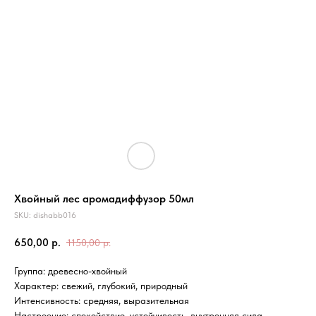
Хвойный лес аромадиффузор 50мл
SKU:
dishabb016
650,00
р.
1150,00
р.
Группа: древесно-хвойный
Характер: свежий, глубокий, природный
Интенсивность: средняя, выразительная
Настроение: спокойствие, устойчивость, внутренняя сила