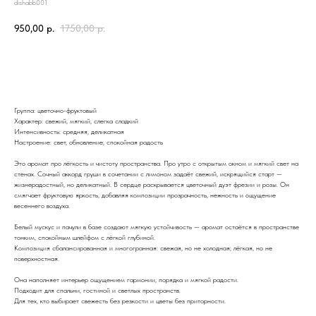
dishabb001
950,00
р.
1750,00
р.
Купить
Группа: цветочно-фруктовый
Характер: свежий, мягкий, слегка сладкий
Интенсивность: средняя, деликатная
Настроение: свет, обновление, спокойная радость
Это аромат про лёгкость и чистоту пространства. Про утро с открытым окном и мягкий свет на
стенах. Сочный аккорд груши в сочетании с лимоном задаёт свежий, искрящийся старт —
жизнерадостный, но деликатный. В сердце раскрывается цветочный дуэт фрезии и розы. Он
смягчает фруктовую яркость, добавляя композиции прозрачность, нежность и ощущение
весеннего воздуха.
Белый мускус и пачули в базе создают мягкую устойчивость — аромат остаётся в пространстве
тонким, спокойным шлейфом с лёгкой глубиной.
Композиция сбалансированная и многогранная: свежая, но не холодная; лёгкая, но не
поверхностная.
Она наполняет интерьер ощущением гармонии, порядка и мягкой радости.
Подходит для спальни, гостиной и светлых пространств.
Для тех, кто выбирает свежесть без резкости и цветы без приторности.