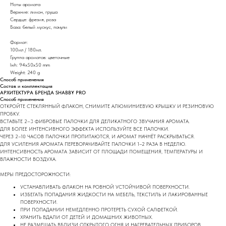
Ноты аромата
Верхние: лимон, груша
Сердце: фрезия, роза
База: белый мускус, пачули
Формат:
100мл / 180мл.
Группа ароматов: цветочные
lwh: 94x50x50 mm
Weight: 240 g
Способ применения
Состав и комплектация
АРХИТЕКТУРА БРЕНДА SHABBY PRO
Способ применения
ОТКРОЙТЕ СТЕКЛЯННЫЙ ФЛАКОН, СНИМИТЕ АЛЮМИНИЕВУЮ КРЫШКУ И РЕЗИНОВУЮ
ПРОБКУ.
ВСТАВЬТЕ 2–3 ФИБРОВЫЕ ПАЛОЧКИ ДЛЯ ДЕЛИКАТНОГО ЗВУЧАНИЯ АРОМАТА.
ДЛЯ БОЛЕЕ ИНТЕНСИВНОГО ЭФФЕКТА ИСПОЛЬЗУЙТЕ ВСЕ ПАЛОЧКИ.
ЧЕРЕЗ 2–10 ЧАСОВ ПАЛОЧКИ ПРОПИТАЮТСЯ, И АРОМАТ НАЧНЁТ РАСКРЫВАТЬСЯ.
ДЛЯ УСИЛЕНИЯ АРОМАТА ПЕРЕВОРАЧИВАЙТЕ ПАЛОЧКИ 1–2 РАЗА В НЕДЕЛЮ.
ИНТЕНСИВНОСТЬ АРОМАТА ЗАВИСИТ ОТ ПЛОЩАДИ ПОМЕЩЕНИЯ, ТЕМПЕРАТУРЫ И
ВЛАЖНОСТИ ВОЗДУХА.
МЕРЫ ПРЕДОСТОРОЖНОСТИ:
УСТАНАВЛИВАТЬ ФЛАКОН НА РОВНОЙ УСТОЙЧИВОЙ ПОВЕРХНОСТИ.
ИЗБЕГАТЬ ПОПАДАНИЯ ЖИДКОСТИ НА МЕБЕЛЬ, ТЕКСТИЛЬ И ЛАКИРОВАННЫЕ
ПОВЕРХНОСТИ.
ПРИ ПОПАДАНИИ НЕМЕДЛЕННО ПРОТЕРЕТЬ СУХОЙ САЛФЕТКОЙ.
ХРАНИТЬ ВДАЛИ ОТ ДЕТЕЙ И ДОМАШНИХ ЖИВОТНЫХ.
НЕ РАЗМЕЩАТЬ ВБЛИЗИ ОТКРЫТОГО ОГНЯ И НАГРЕВАТЕЛЬНЫХ ПРИБОРОВ.